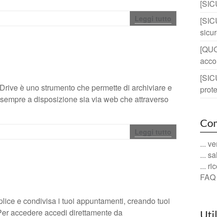
[SIC
Leggi tutto
[SIC
sicu
[QUOT
acco
[SIC
 Drive è uno strumento che permette di archiviare e
prote
li sempre a disposizione sia via web che attraverso
Com
Leggi tutto
... v
... s
... r
FAQ
lice e condivisa i tuoi appuntamenti, creando tuoi
. Per accedere accedi direttamente da
Uti