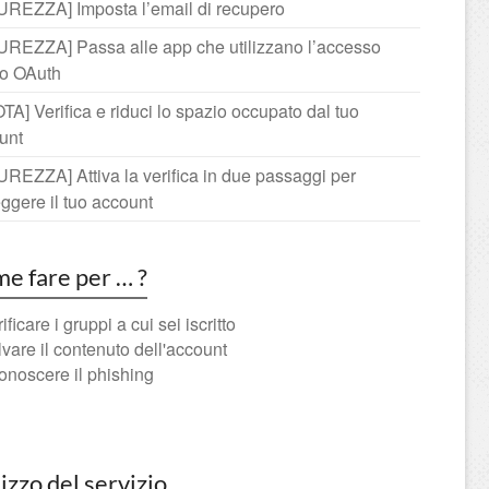
UREZZA] Imposta l’email di recupero
UREZZA] Passa alle app che utilizzano l’accesso
ro OAuth
A] Verifica e riduci lo spazio occupato dal tuo
unt
UREZZA] Attiva la verifica in due passaggi per
ggere il tuo account
e fare per … ?
erificare i gruppi a cui sei iscritto
alvare il contenuto dell'account
iconoscere il phishing
lizzo del servizio