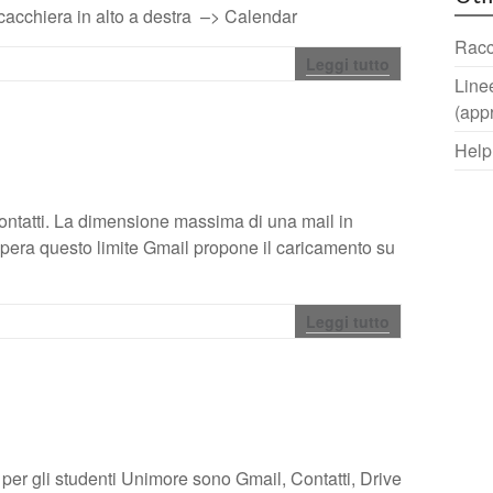
 scacchiera in alto a destra –> Calendar
Racc
Leggi tutto
Linee
(app
Help
 contatti. La dimensione massima di una mail in
upera questo limite Gmail propone il caricamento su
Leggi tutto
per gli studenti Unimore sono Gmail, Contatti, Drive